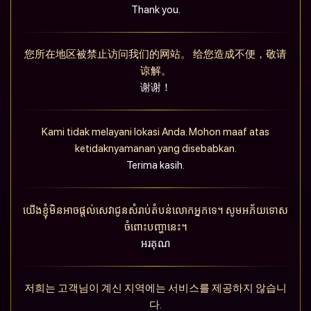
Thank you.
您所在地区被禁止访问我们的网站。 给您造成不便，敬请
谅解。
谢谢！
Kami tidak melayani lokasi Anda. Mohon maaf atas
ketidaknyamanan yang disebabkan.
Terima kasih.
យើងខ្ញុំមិនអាចផ្តល់សេវាជូនសំរាប់តំបន់លោកអ្នកទេ។ សូមអភ័យទោស
ចំពោះបញ្ហានេះ។
អរគុណ
저희는 고객님이 계신 지역에는 서비스를 제공하지 않습니
다.